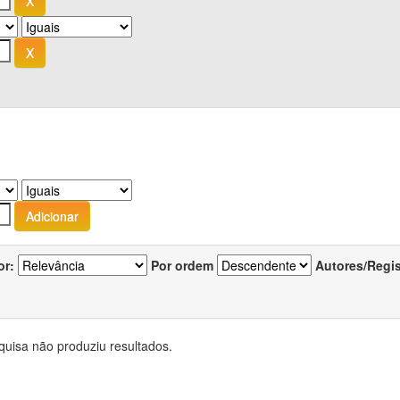
or:
Por ordem
Autores/Regi
quisa não produziu resultados.