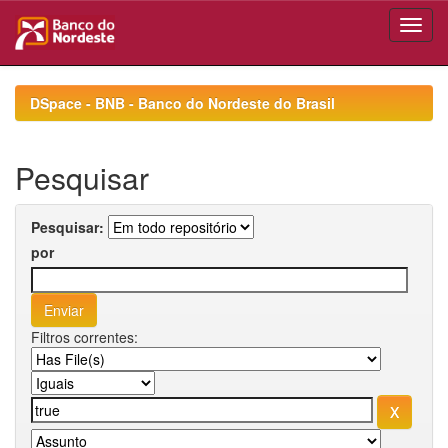
Skip
navigation
DSpace - BNB - Banco do Nordeste do Brasil
Pesquisar
Pesquisar:
por
Filtros correntes: