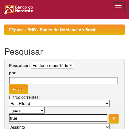
Skip
navigation
DSpace - BNB - Banco do Nordeste do Brasil
Pesquisar
Pesquisar:
por
Filtros correntes: