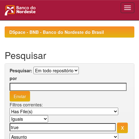
Skip
navigation
DSpace - BNB - Banco do Nordeste do Brasil
Pesquisar
Pesquisar:
por
Filtros correntes: