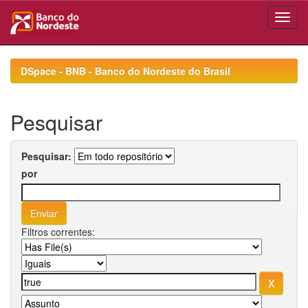
Skip
navigation
DSpace - BNB - Banco do Nordeste do Brasil
Pesquisar
Pesquisar:
por
Filtros correntes: