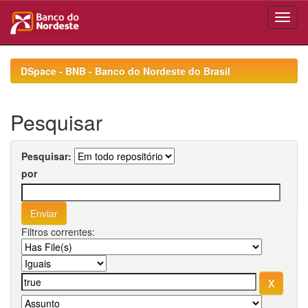
Skip
navigation
DSpace - BNB - Banco do Nordeste do Brasil
Pesquisar
Pesquisar:
por
Filtros correntes: