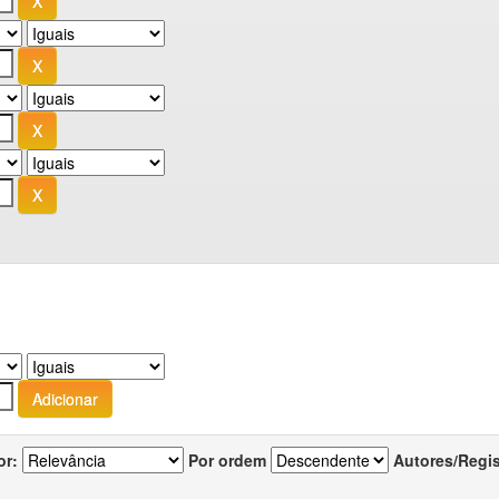
or:
Por ordem
Autores/Regi