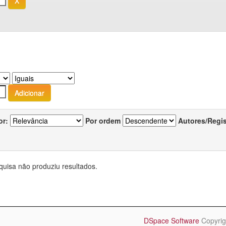
or:
Por ordem
Autores/Regi
quisa não produziu resultados.
DSpace Software
Copyrig