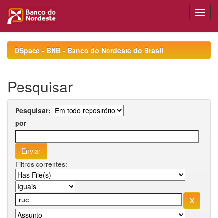
Skip
navigation
DSpace - BNB - Banco do Nordeste do Brasil
Pesquisar
Pesquisar:
por
Filtros correntes: