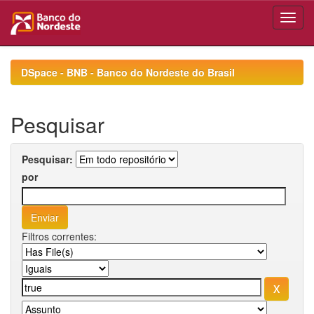
Skip
navigation
DSpace - BNB - Banco do Nordeste do Brasil
Pesquisar
Pesquisar:
por
Filtros correntes: