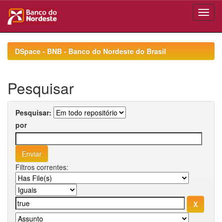
Skip
navigation
DSpace - BNB - Banco do Nordeste do Brasil
Pesquisar
Pesquisar:
por
Filtros correntes: