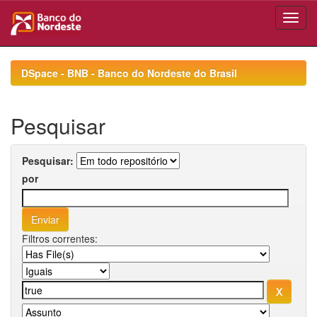
Skip
navigation
DSpace - BNB - Banco do Nordeste do Brasil
Pesquisar
Pesquisar:
por
Filtros correntes: