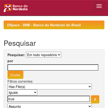
Skip
navigation
DSpace - BNB - Banco do Nordeste do Brasil
Pesquisar
Pesquisar:
por
Filtros correntes: