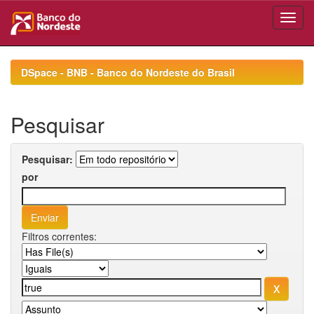
Skip
navigation
DSpace - BNB - Banco do Nordeste do Brasil
Pesquisar
Pesquisar:
por
Filtros correntes: