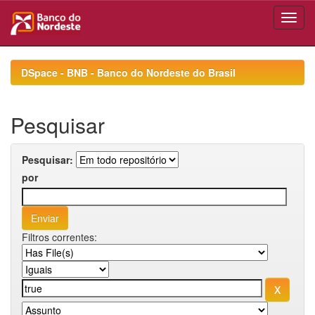
Skip
navigation
DSpace - BNB - Banco do Nordeste do Brasil
Pesquisar
Pesquisar:
por
Filtros correntes: