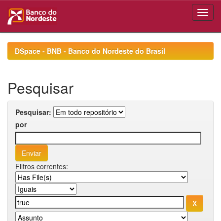
Skip
navigation
DSpace - BNB - Banco do Nordeste do Brasil
Pesquisar
Pesquisar:
por
Filtros correntes: