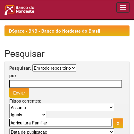
Skip
navigation
DSpace - BNB - Banco do Nordeste do Brasil
Pesquisar
Pesquisar:
por
Filtros correntes: