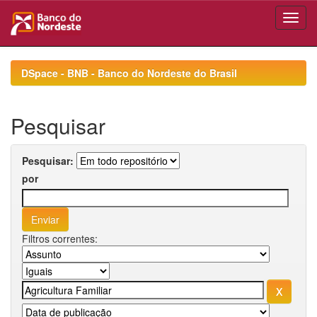
Skip
navigation
DSpace - BNB - Banco do Nordeste do Brasil
Pesquisar
Pesquisar:
por
Filtros correntes: