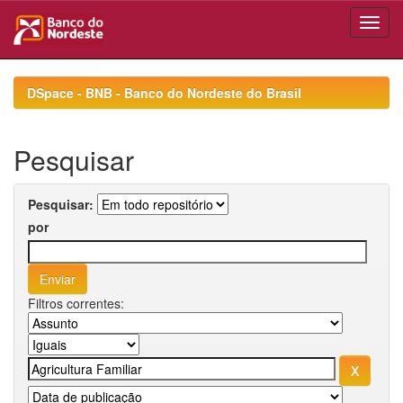
Skip
navigation
DSpace - BNB - Banco do Nordeste do Brasil
Pesquisar
Pesquisar:
por
Filtros correntes: