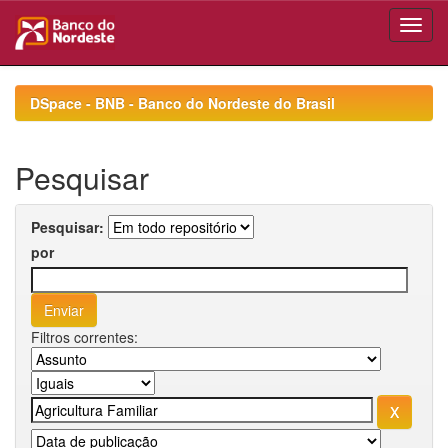
Skip
navigation
DSpace - BNB - Banco do Nordeste do Brasil
Pesquisar
Pesquisar:
por
Filtros correntes: