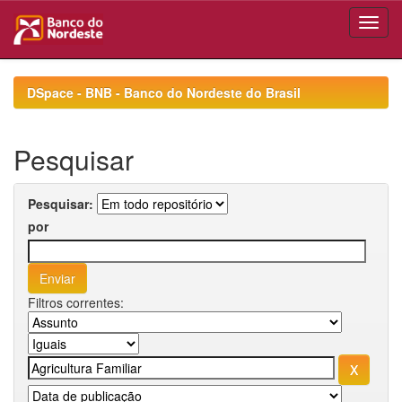
Skip
navigation
DSpace - BNB - Banco do Nordeste do Brasil
Pesquisar
Pesquisar:
por
Filtros correntes: