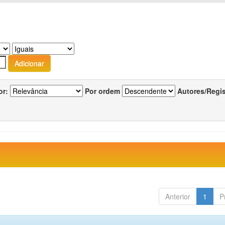
or:
Por ordem
Autores/Regi
Anterior
1
P