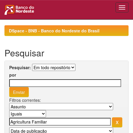
Skip
navigation
DSpace - BNB - Banco do Nordeste do Brasil
Pesquisar
Pesquisar:
por
Filtros correntes: