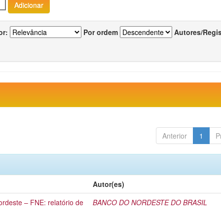
or:
Por ordem
Autores/Regi
Anterior
1
P
Autor(es)
rdeste – FNE: relatório de
BANCO DO NORDESTE DO BRASIL