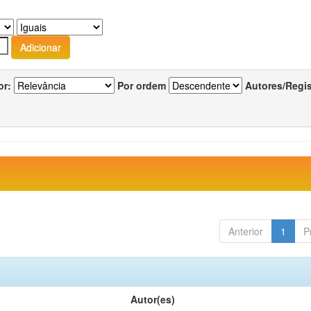
or:
Por ordem
Autores/Regi
Anterior
1
P
Autor(es)