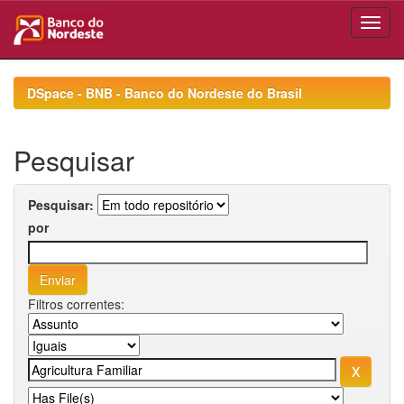
Skip
navigation
DSpace - BNB - Banco do Nordeste do Brasil
Pesquisar
Pesquisar:
por
Filtros correntes: