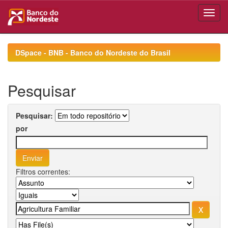
Skip
navigation
DSpace - BNB - Banco do Nordeste do Brasil
Pesquisar
Pesquisar:
por
Filtros correntes: