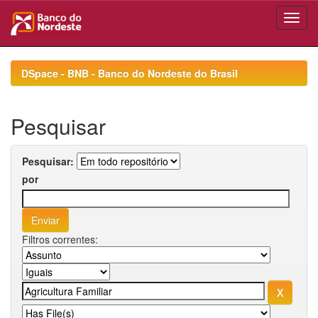
Skip
navigation
DSpace - BNB - Banco do Nordeste do Brasil
Pesquisar
Pesquisar:
por
Filtros correntes: