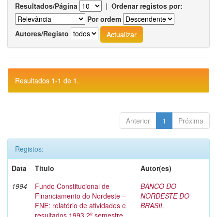
Resultados/Página
|
Ordenar registos por:
Por ordem
Autores/Registo
Resultados 1-1 de 1.
Anterior
1
Próxima
Registos:
Data
Título
Autor(es)
1994
Fundo Constitucional de
BANCO DO
Financiamento do Nordeste –
NORDESTE DO
FNE: relatório de atividades e
BRASIL
resultados 1993 2º semestre.