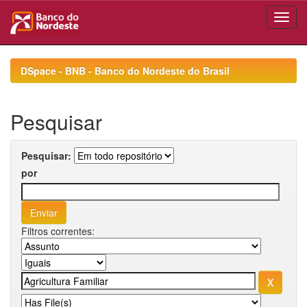
Skip
navigation
DSpace - BNB - Banco do Nordeste do Brasil
Pesquisar
Pesquisar:
por
Filtros correntes: