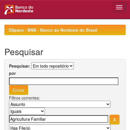
Skip
navigation
DSpace - BNB - Banco do Nordeste do Brasil
Pesquisar
Pesquisar:
por
Filtros correntes: