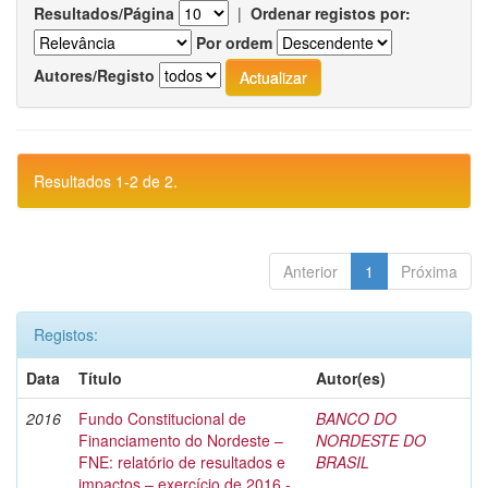
Resultados/Página
|
Ordenar registos por:
Por ordem
Autores/Registo
Resultados 1-2 de 2.
Anterior
1
Próxima
Registos:
Data
Título
Autor(es)
2016
Fundo Constitucional de
BANCO DO
Financiamento do Nordeste –
NORDESTE DO
FNE: relatório de resultados e
BRASIL
impactos – exercício de 2016 -