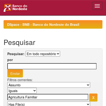
Skip
navigation
DSpace - BNB - Banco do Nordeste do Brasil
Pesquisar
Pesquisar:
por
Filtros correntes: