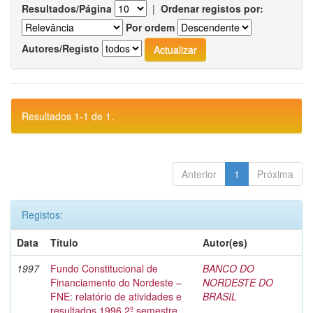
Resultados/Página
|
Ordenar registos por:
Por ordem
Autores/Registo
Resultados 1-1 de 1.
Anterior
1
Próxima
Registos:
Data
Título
Autor(es)
1997
Fundo Constitucional de
BANCO DO
Financiamento do Nordeste –
NORDESTE DO
FNE: relatório de atividades e
BRASIL
resultados 1996 2º semestre