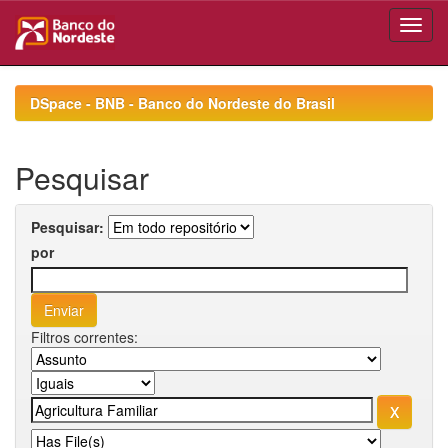
Skip
navigation
DSpace - BNB - Banco do Nordeste do Brasil
Pesquisar
Pesquisar:
por
Filtros correntes: