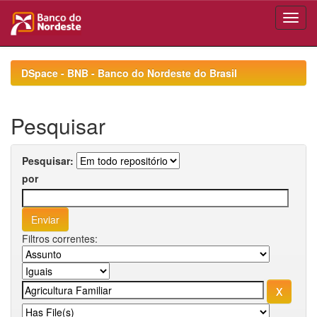
Skip
navigation
DSpace - BNB - Banco do Nordeste do Brasil
Pesquisar
Pesquisar:
por
Filtros correntes: