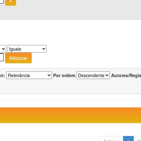
or:
Por ordem
Autores/Regi