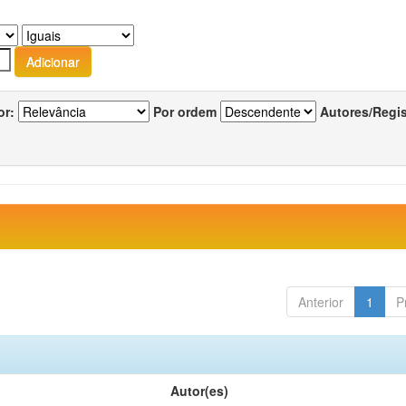
or:
Por ordem
Autores/Regi
Anterior
1
P
Autor(es)