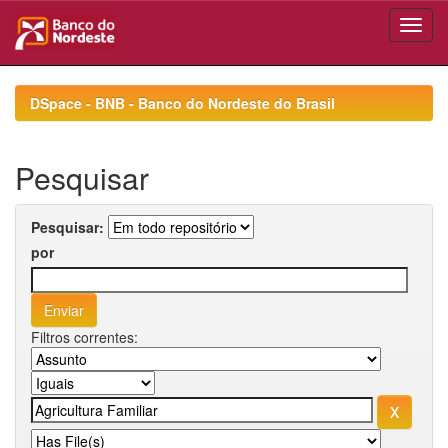
Skip
navigation
DSpace - BNB - Banco do Nordeste do Brasil
Pesquisar
Pesquisar:
por
Filtros correntes: