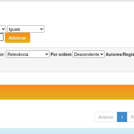
or:
Por ordem
Autores/Regi
Anterior
1
P