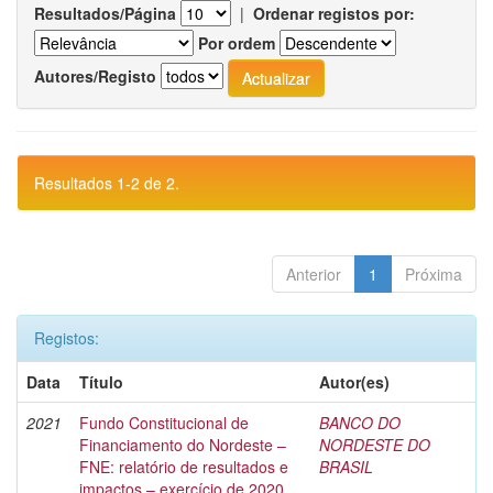
Resultados/Página
|
Ordenar registos por:
Por ordem
Autores/Registo
Resultados 1-2 de 2.
Anterior
1
Próxima
Registos:
Data
Título
Autor(es)
2021
Fundo Constitucional de
BANCO DO
Financiamento do Nordeste –
NORDESTE DO
FNE: relatório de resultados e
BRASIL
impactos – exercício de 2020