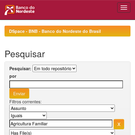
Skip
navigation
DSpace - BNB - Banco do Nordeste do Brasil
Pesquisar
Pesquisar:
por
Filtros correntes: