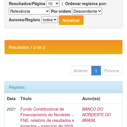
Resultados/Página
|
Ordenar registos por:
Por ordem
Autores/Registo
Resultados 1-2 de 2.
Anterior
1
Próxima
Registos:
Data
Título
Autor(es)
2021
Fundo Constitucional de
BANCO DO
Financiamento do Nordeste –
NORDESTE DO
FNE: relatório de resultados e
BRASIL
impactos – exercício de 2020