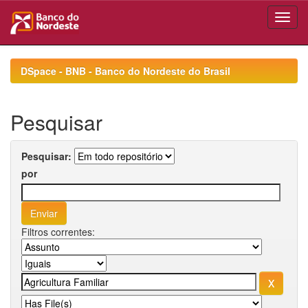
Skip
navigation
DSpace - BNB - Banco do Nordeste do Brasil
Pesquisar
Pesquisar:
por
Filtros correntes: