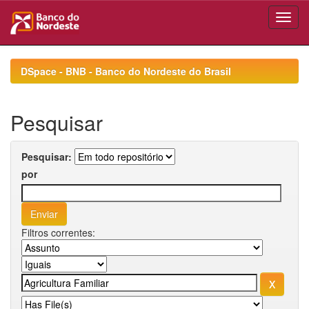
Skip
navigation
DSpace - BNB - Banco do Nordeste do Brasil
Pesquisar
Pesquisar:
por
Filtros correntes: