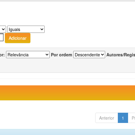
or:
Por ordem
Autores/Regi
Anterior
1
P