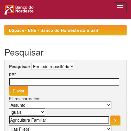
Skip
navigation
DSpace - BNB - Banco do Nordeste do Brasil
Pesquisar
Pesquisar:
por
Filtros correntes: