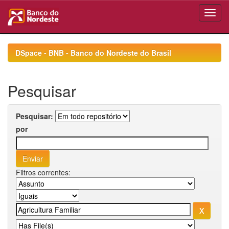
Skip
navigation
DSpace - BNB - Banco do Nordeste do Brasil
Pesquisar
Pesquisar:
por
Filtros correntes: