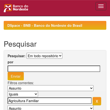
Skip
navigation
DSpace - BNB - Banco do Nordeste do Brasil
Pesquisar
Pesquisar:
por
Filtros correntes: