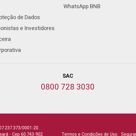
WhatsApp BNB
roteção de Dados
onistas e Investidores
ceira
rporativa
SAC
0800 728 3030
07.237.373/0001-20.
Ceará
-
Cep 60.743-902
Termos e Condições de Uso
Segura