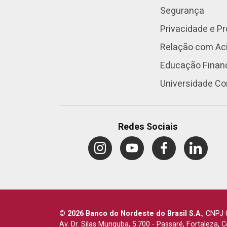
Segurança
Privacidade e P
Relação com Aci
Educação Finan
Universidade Co
Redes Sociais
© 2026 Banco do Nordeste do Brasil S.A.
,
CNPJ 
Av. Dr. Silas Munguba, 5.700
-
Passaré, Fortaleza, 