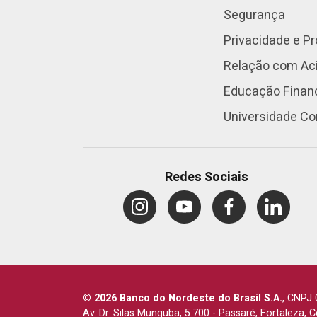
Segurança
Privacidade e P
Relação com Aci
Educação Finan
Universidade Co
Redes Sociais
© 2026 Banco do Nordeste do Brasil S.A.
,
CNPJ 
Av. Dr. Silas Munguba, 5.700
-
Passaré, Fortaleza, 