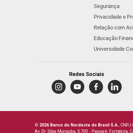
Segurança
Privacidade e P
Relação com Aci
Educação Finan
Universidade Co
Redes Sociais
© 2026 Banco do Nordeste do Brasil S.A.
,
CNPJ 
Av. Dr. Silas Munguba, 5.700
-
Passaré, Fortaleza, 