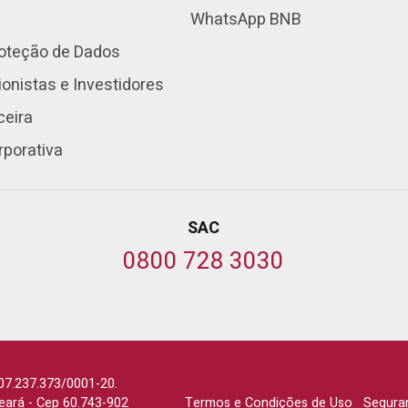
WhatsApp BNB
roteção de Dados
onistas e Investidores
ceira
rporativa
SAC
0800 728 3030
07.237.373/0001-20.
Ceará
-
Cep 60.743-902
Termos e Condições de Uso
Segura