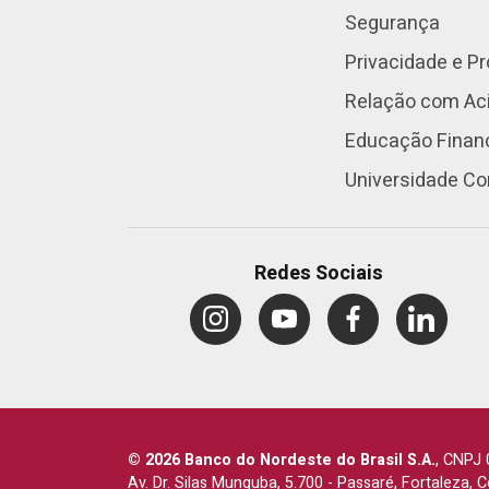
Segurança
Privacidade e P
Relação com Aci
Educação Finan
Universidade Co
Redes Sociais
© 2026 Banco do Nordeste do Brasil S.A.
,
CNPJ 
Av. Dr. Silas Munguba, 5.700
-
Passaré, Fortaleza, 