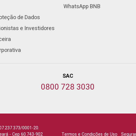
WhatsApp BNB
roteção de Dados
onistas e Investidores
ceira
rporativa
SAC
0800 728 3030
07.237.373/0001-20.
Ceará
-
Cep 60.743-902
Termos e Condições de Uso
Segura