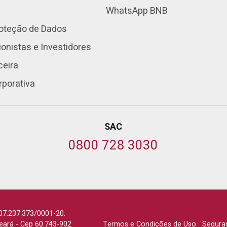
WhatsApp BNB
roteção de Dados
onistas e Investidores
ceira
rporativa
SAC
0800 728 3030
07.237.373/0001-20.
Ceará
-
Cep 60.743-902
Termos e Condições de Uso
Segura