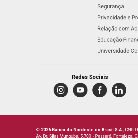
Segurança
Privacidade e P
Relação com Aci
Educação Finan
Universidade Co
Redes Sociais
© 2026 Banco do Nordeste do Brasil S.A.
,
CNPJ 
Av. Dr. Silas Munguba, 5.700
-
Passaré, Fortaleza, 